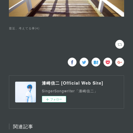
最近、考えてる事
(
4
)
漆崎信二 [Official Web Site]
SingerSongwriter「漆崎信二」
フォロー
関連記事