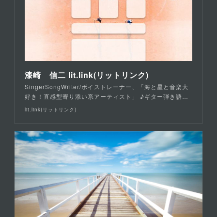
漆崎 信二 lit.link(リットリンク)
SingerSongWriter/ボイストレーナー、「海と星と音楽大
好き！直感型寄り添い系アーティスト」 ♪ギター弾き語…
lit.link(リットリンク)