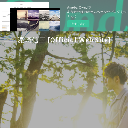
Ameba Owndで
あなただけのホームページやブログをつ
くろう
今すぐ試す
漆崎信二 [Official Web Site]