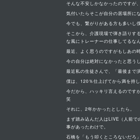
そんな不安しかなかったのですが
気付いたらそこが自分の居場所に
今でも、繋がりがある方も多いし
そこから、介護現場で弾き語りする
な風にトレーナーの仕事してるな
最近、よく思うのですがもしあの
今の自分は絶対になかったと思う
最近私の生徒さんで、「最後まで演
僕は、120％仕上げてから満を持
今だから、ハッキリ言えるのです
笑
それに、2年かかったとしたら。
まず踏み込んだ人はLIVE（人前
事があったわけで。
石橋を「もう叩くところないだろ