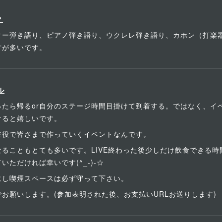
？
ー弾き語り、ピアノ弾き語り、ウクレレ弾き語り、カホン（打楽器
方が多いです。
ル
ったら帰るor自分のステージ時間目掛けて到着する。ではなく、イ
けると嬉しいです。
主役で皆さまで作っていくイベントなんです。
ることもとても多いです。LIVE終わった後少しだけ飲食できる
ただければ幸いです(^_-)-☆
にし喫煙スペースは必ず守って下さい。
お願いします。(参加表明された後、お支払いURLお送りします)