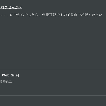
くれませんか？
↓↓」
の中からでしたら、伴奏可能ですので是非ご相談ください。
 Web Site]
er「漆崎信二」