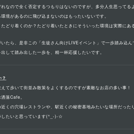
ぞれなので全く否定するつもりはないのですが、多分人生思ってる
る環境があるのに飛び込まないのはもったいないです。
、たどり着くのか？たどり着いたときにそういった環境は実際にあ
いたら、是非この「生徒さん向けLIVEイベント」で一歩踏み込ん
を出して踏み出した一歩を、精一杯応援したいです。
か？
敢えて歩いて街並み散策をよくするのですが素敵なお店の多い事！
落Cafe。
の近くの穴場レストランや、駅近くの秘密基地みたいな場所だった
たいと思っています(^_-)-☆