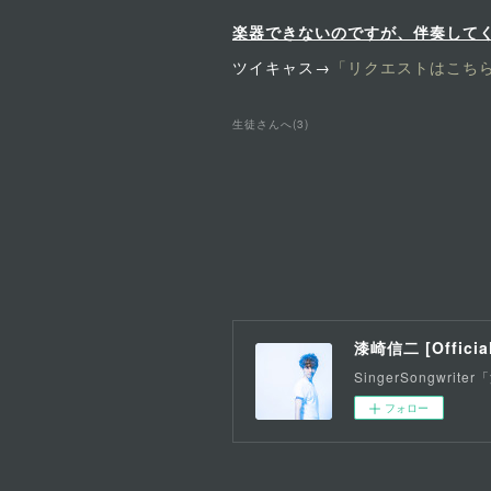
楽器できないのですが、伴奏して
ツイキャス→
「リクエストはこちら
生徒さんへ
(
3
)
漆崎信二 [Official
SingerSongwrit
フォロー