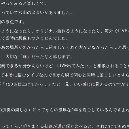
、やってみると楽しくて。
なっていて沢山の出会いがありました。
僕の原点です。
ようになったり、オリジナル曲作るようになったり、海外でLIV
んて当時は想像もつきませんでした。
時あの場所が無かったら…紹介してくれた方がいなかったら…と思
し、大切な「縁」だったなと感じます。
奏できるか分かんないけど、LIVE出てみたい」と相談されること
して本番に臨むタイプなので目から鱗で関心と同時に羨ましいとす
が「120％仕上げてから…」だと一見、いい感じに見えるのです
での演奏の楽しさ）知ってからの濃厚な2年を過ごしているんですよ
」ってくらい叩きまくる初速が遅い僕と比べると、それだけでもめ